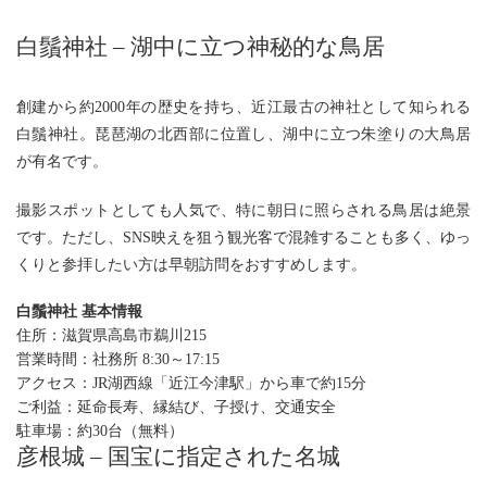
白鬚神社 – 湖中に立つ神秘的な鳥居
創建から約2000年の歴史を持ち、近江最古の神社として知られる
白鬚神社。琵琶湖の北西部に位置し、湖中に立つ朱塗りの大鳥居
が有名です。
撮影スポットとしても人気で、特に朝日に照らされる鳥居は絶景
です。ただし、SNS映えを狙う観光客で混雑することも多く、ゆっ
くりと参拝したい方は早朝訪問をおすすめします。
白鬚神社 基本情報
住所：滋賀県高島市鵜川215
営業時間：社務所 8:30～17:15
アクセス：JR湖西線「近江今津駅」から車で約15分
ご利益：延命長寿、縁結び、子授け、交通安全
駐車場：約30台（無料）
彦根城 – 国宝に指定された名城