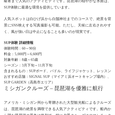
級者まで人気のアクティビティです。琵琶湖の穏やかな水面は、
SUP体験に最適な環境を提供しています。
人気スポットは白ひげ浜から白鬚神社までのコースで、絶景を背
景にSNS映えする写真撮影も可能。ただし、天候に左右されやす
く、風が強い日は中止になることも多いのが現実です。
SUP体験 詳細情報
体験時間：60～90分
料金：
5,000円～6,600円
対象年齢：8歳～65歳
シーズン：3月下旬～11月下旬
含まれるもの：SUPボード、パドル、ライフジャケット、レッスン
おすすめ店舗：
SIGNAL SUP
（マイアミ浜オートキャンプ場内）、
SUP GARDEN（高島市エリア）
ミシガンクルーズ – 琵琶湖を優雅に航行
アメリカ・ミシガン州から寄贈された大型観光船によるクルーズ
は、琵琶湖の絶景を満喫できる人気アクティビティです。船内か