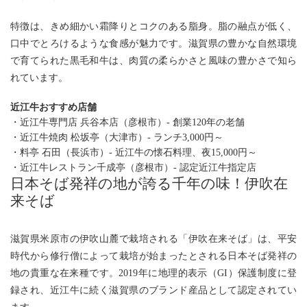
特徴は、きめ細かい霜降りとコクのある脂身。脂の融点が低く、
口中でとろけるような食感が魅力です。滋賀県の豊かな自然環境
で育てられた黒毛和牛は、肉質の柔らかさと風味の豊かさで知ら
れています。
近江牛おすすめ店舗
・近江牛専門店 兵谷本店（彦根市）- 創業120年の老舗
・近江牛焼肉 松坂亭（大津市）-
ランチ3,000円～
・料亭 石田（長浜市）- 近江牛の懐石料理、
夜15,000円～
・近江牛レストラン千成亭（彦根市）-
認定近江牛指定店
日本そば発祥の地が誇る千年の味！伊吹在
来そば
滋賀県米原市の伊吹山麓で栽培される「伊吹在来そば」は、平安
時代から修行僧によって栽培が始まったとされる日本そば発祥の
地の貴重な在来種です。2019年に地理的表示（GI）保護制度に登
録され、近江牛に続く滋賀県のブランド産品として認定されてい