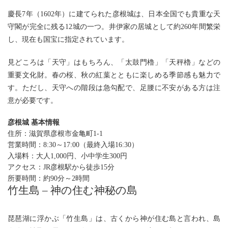
慶長7年（1602年）に建てられた彦根城は、日本全国でも貴重な天
守閣が完全に残る12城の一つ。井伊家の居城として約260年間繁栄
し、現在も国宝に指定されています。
見どころは「天守」はもちろん、「太鼓門櫓」「天秤櫓」などの
重要文化財。春の桜、秋の紅葉とともに楽しめる季節感も魅力で
す。ただし、天守への階段は急勾配で、足腰に不安がある方は注
意が必要です。
彦根城 基本情報
住所：滋賀県彦根市金亀町1-1
営業時間：8:30～17:00（最終入場16:30）
入場料：
大人1,000円、小中学生300円
アクセス：JR彦根駅から徒歩15分
所要時間：約90分～2時間
竹生島 – 神の住む神秘の島
琵琶湖に浮かぶ「竹生島」は、古くから神が住む島と言われ、島