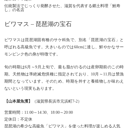
伝統製法でじっくり発酵させた、滋賀を代表する郷土料理「鮒寿
し」の名店
ビワマス – 琵琶湖の宝石
ビワマスは琵琶湖固有種のサケ科魚で、別名「琵琶湖の宝石」と
呼ばれる高級魚です。大きいものでは60cmに達し、鮮やかなサー
モンピンク色の身が特徴です。
旬の時期は6月～9月上旬で、最も脂がのるのは産卵期前のこの時
期。天然物は準絶滅危惧種に指定されており、10月～11月は禁漁
期間となっています。そのため、時期を外すと養殖物しか味わえ
ないという現実もあります。
【
山本屋魚濱
】
（滋賀県長浜市元浜町7-2）
営業時間：11:00～14:30、18:00～20:00
定休日：不定休
琵琶湖の希少な高級魚「ビワマス」を使った料理が楽しめる人気