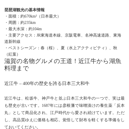
琵琶湖観光の基本情報
・面積：約670km²（日本最大）
・周囲：約235km
・最大水深：約104m
・主要アクセス：JR東海道本線、京阪電車、名神高速道路、東海
道新幹線
・ベストシーズン：春（桜）、夏（水上アクティビティ）、秋
（紅葉）
滋賀の名物グルメの王道！近江牛から湖魚
料理まで
近江牛 – 400年の歴史を誇る日本三大和牛
近江牛は、松坂牛、神戸牛と並ぶ日本三大和牛の一つで、実は最
も歴史が古いです。1687年には彦根藩で味噌漬けの養生薬「反本
丸」として商品化され、江戸時代から愛され続けています。ただ
し、高品質ゆえに価格も相応。覚悟して財布を軽くする準備をし
ておいてください。