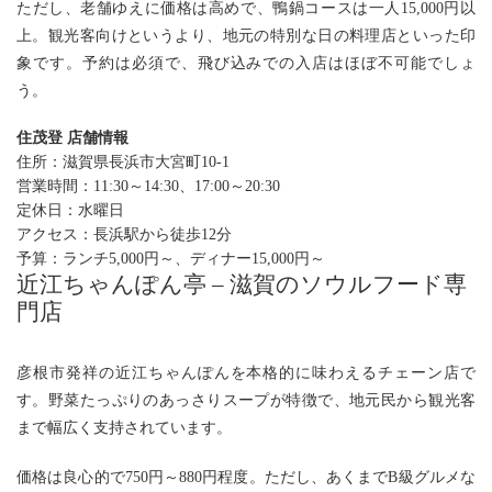
ただし、老舗ゆえに価格は高めで、鴨鍋コースは一人15,000円以
上。観光客向けというより、地元の特別な日の料理店といった印
象です。予約は必須で、飛び込みでの入店はほぼ不可能でしょ
う。
住茂登 店舗情報
住所：滋賀県長浜市大宮町10-1
営業時間：11:30～14:30、17:00～20:30
定休日：水曜日
アクセス：長浜駅から徒歩12分
予算：
ランチ5,000円～、ディナー15,000円～
近江ちゃんぽん亭 – 滋賀のソウルフード専
門店
彦根市発祥の近江ちゃんぽんを本格的に味わえるチェーン店で
す。野菜たっぷりのあっさりスープが特徴で、地元民から観光客
まで幅広く支持されています。
価格は良心的で750円～880円程度。ただし、あくまでB級グルメな