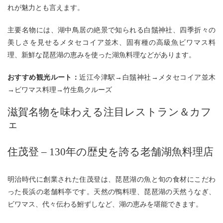
れが魅力とも言えます。
主要名物には、湖中鳥居の絶景で知られる白鬚神社、四季折々の
美しさを見せるメタセコイア並木、固有種の高級魚ビワマス料
理、新鮮な琵琶湖の恵みを使った湖魚料理などがあります。
おすすめ観光ルート：
近江今津駅→白鬚神社→メタセコイア並木
→ビワマス料理→竹生島クルーズ
滋賀名物を味わえる注目レストラン＆カフ
ェ
住茂登 – 130年の歴史を誇る老舗湖魚料理店
明治時代に創業された住茂登は、琵琶湖の魚と旬の食材にこだわ
った長浜の老舗料亭です。天然の鴨料理、琵琶湖の天然うなぎ、
ビワマス、代々伝わる鮒ずしなど、湖の恵みを堪能できます。