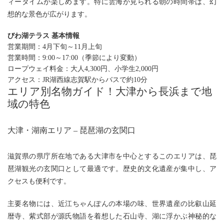
ィータイムが楽しめます。特に雲海が見られる朝の時間帯は、幻
想的な景色が広がります。
びわ湖テラス 基本情報
営業期間：4月下旬～11月上旬
営業時間：9:00～17:00（季節により変動）
ロープウェイ料金：
大人4,300円、小学生2,000円
アクセス：JR湖西線志賀駅からバスで約10分
エリア別名物ガイド！大津から長浜まで地
域の特色
大津・湖南エリア – 琵琶湖の玄関口
滋賀県の県庁所在地である大津市を中心とするこのエリアは、琵
琶湖観光の玄関口として最適です。歴史的文化遺産が集中し、ア
クセスも便利です。
主要名物には、近江ちゃんぽんの本場の味、世界遺産の比叡山延
暦寺、紫式部が源氏物語を着想した石山寺、湖に浮かぶ神秘的な