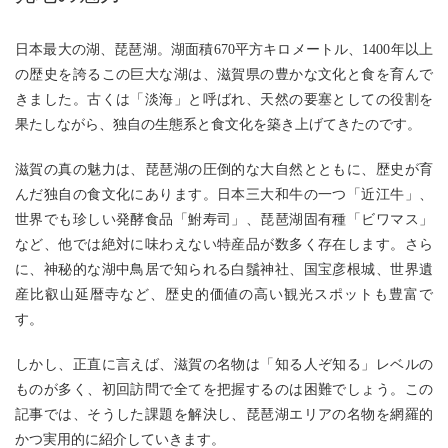
日本最大の湖、琵琶湖。湖面積670平方キロメートル、1400年以上
の歴史を誇るこの巨大な湖は、滋賀県の豊かな文化と食を育んで
きました。古くは「淡海」と呼ばれ、天然の要塞としての役割を
果たしながら、独自の生態系と食文化を築き上げてきたのです。
滋賀の真の魅力は、琵琶湖の圧倒的な大自然とともに、歴史が育
んだ独自の食文化にあります。日本三大和牛の一つ「近江牛」、
世界でも珍しい発酵食品「鮒寿司」、琵琶湖固有種「ビワマス」
など、他では絶対に味わえない特産品が数多く存在します。さら
に、神秘的な湖中鳥居で知られる白鬚神社、国宝彦根城、世界遺
産比叡山延暦寺など、歴史的価値の高い観光スポットも豊富で
す。
しかし、正直に言えば、滋賀の名物は「知る人ぞ知る」レベルの
ものが多く、初回訪問で全てを把握するのは困難でしょう。この
記事では、そうした課題を解決し、琵琶湖エリアの名物を網羅的
かつ実用的に紹介していきます。