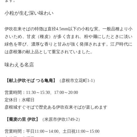
ます。
小粒が生む深い味わい
伊吹在来そばの特徴は直径4.5mm以下の小粒な実。一般品種より小
さいため、甘皮（種皮）が多く含まれ、粉や麺にしたときに淡い
緑色を帯び、濃厚な香りと甘みが強く発揮されます。江戸時代に
は彦根藩の献上品として重宝されていました。
味わえる名店
【献上伊吹そば つる亀庵】
（彦根市立花町1-1）
営業時間：11:30～15:30、17:00～20:00
定休日：水曜日
彦根城すぐそばで歴史ある伊吹在来そばが楽しめます
【蕎麦の里 伊吹】
（米原市伊吹1749-2）
営業時間：平日11:00～14:00、土日祝11:00～15:00