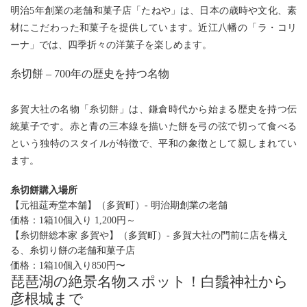
明治5年創業の老舗和菓子店「たねや」は、日本の歳時や文化、素
材にこだわった和菓子を提供しています。近江八幡の「ラ・コリ
ーナ」では、四季折々の洋菓子を楽しめます。
糸切餅 – 700年の歴史を持つ名物
多賀大社の名物「糸切餅」は、鎌倉時代から始まる歴史を持つ伝
統菓子です。赤と青の三本線を描いた餅を弓の弦で切って食べる
という独特のスタイルが特徴で、平和の象徴として親しまれてい
ます。
糸切餅購入場所
【元祖莚寿堂本舗】（多賀町）- 明治期創業の老舗
価格：
1箱10個入り 1,200円～
【糸切餅総本家 多賀や】（多賀町）- 多賀大社の門前に店を構え
る、糸切り餅の老舗和菓子店
価格：1箱10個入り850円〜
琵琶湖の絶景名物スポット！白鬚神社から
彦根城まで