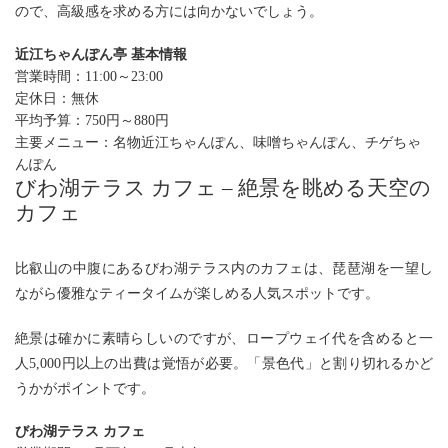
ので、高級感を求める方には向かないでしょう。
近江ちゃんぽん亭 基本情報
営業時間：11:00～23:00
定休日：無休
平均予算：
750円～880円
主要メニュー：名物近江ちゃんぽん、味噌ちゃんぽん、チゲちゃ
んぽん
びわ湖テラス カフェ – 絶景を眺める天空の
カフェ
比叡山の中腹にあるびわ湖テラス内のカフェは、琵琶湖を一望し
ながら優雅なティータイムが楽しめる人気スポットです。
絶景は確かに素晴らしいのですが、ロープウェイ代を含めると一
人5,000円以上の出費は覚悟が必要。「景色代」と割り切れるかど
うかがポイントです。
びわ湖テラス カフェ