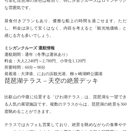
ら望む琵琶湖の景色は格別で、特に夕景クルーズはロマンチック
な雰囲気です。
昼食付きプランもあり、優雅な船上の時間を過ごせます。ただ
し、料金は決して安くはなく、内容を考えると「観光地価格」と
感じる方も多いでしょう。
ミシガンクルーズ 運航情報
運航期間：通年（冬季は運休あり）
料金：
大人2,240円～2,780円、小学生1,120円
所要時間：60分～90分
発着港：大津港、におの浜観光港、柳ヶ崎湖畔公園港
琵琶湖テラス – 天空の絶景デッキ
比叡山の中腹に位置する「びわ湖テラス」は、琵琶湖を一望でき
る人気の展望施設です。複数のテラスからは、琵琶湖の絶景を360
度眺めることができます。
テラスではカフェも営業しており、絶景を眺めながらの食事やテ