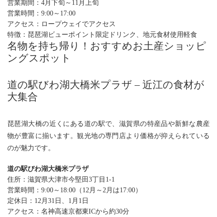
営業期間：4月下旬～11月上旬
営業時間：9:00～17:00
アクセス：ロープウェイでアクセス
特徴：琵琶湖ビューポイント限定ドリンク、地元食材使用軽食
名物を持ち帰り！おすすめお土産ショッピ
ングスポット
道の駅びわ湖大橋米プラザ – 近江の食材が
大集合
琵琶湖大橋の近くにある道の駅で、滋賀県の特産品や新鮮な農産
物が豊富に揃います。観光地の専門店より価格が抑えられている
のが魅力です。
道の駅びわ湖大橋米プラザ
住所：滋賀県大津市今堅田3丁目1-1
営業時間：9:00～18:00（12月～2月は17:00）
定休日：12月31日、1月1日
アクセス：名神高速京都東ICから約30分