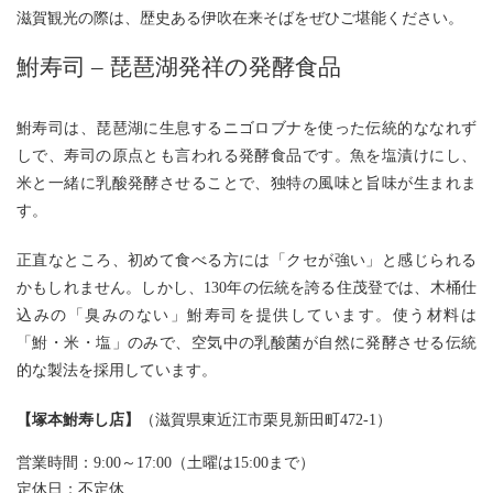
滋賀観光の際は、歴史ある伊吹在来そばをぜひご堪能ください。
鮒寿司 – 琵琶湖発祥の発酵食品
鮒寿司は、琵琶湖に生息するニゴロブナを使った伝統的ななれず
しで、寿司の原点とも言われる発酵食品です。魚を塩漬けにし、
米と一緒に乳酸発酵させることで、独特の風味と旨味が生まれま
す。
正直なところ、初めて食べる方には「クセが強い」と感じられる
かもしれません。しかし、130年の伝統を誇る住茂登では、木桶仕
込みの「臭みのない」鮒寿司を提供しています。使う材料は
「鮒・米・塩」のみで、空気中の乳酸菌が自然に発酵させる伝統
的な製法を採用しています。
【
塚本鮒寿し店
】
（滋賀県東近江市栗見新田町472-1）
営業時間：9:00～17:00（土曜は15:00まで）
定休日：不定休