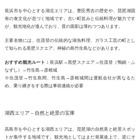
長浜市を中心とする湖北エリアは、豊臣秀吉の歴史や、琵琶湖固
有の食文化が息づく地域です。古い町並みと伝統料理が魅力です
が、観光地化が進んでおり、昔の面影は薄れつつあります。
主要名物には、住茂登の伝統的な湖魚料理、ガラス工芸の町とし
て知られる黒壁スクエア、神秘の島竹生島などがあります。
おすすめ観光ルート：
長浜駅→黒壁スクエア→住茂登（鴨鍋・ふ
なずし）→竹生島→彦根城
※住茂登→竹生島間、竹生島→彦根城間は運航会社が異なるた
め、乗り継ぎをする際は事前連絡が必要
湖西エリア – 自然と絶景の宝庫
高島市を中心とする湖西エリアは、琵琶湖の自然美と絶景スポッ
トが集中する地域です。観光地としてはまだ発展途上で、逆にそ