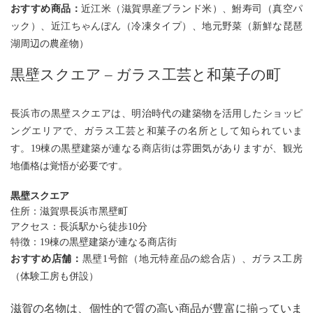
おすすめ商品：
近江米（滋賀県産ブランド米）、鮒寿司（真空パ
ック）、近江ちゃんぽん（冷凍タイプ）、地元野菜（新鮮な琵琶
湖周辺の農産物）
黒壁スクエア – ガラス工芸と和菓子の町
長浜市の黒壁スクエアは、明治時代の建築物を活用したショッピ
ングエリアで、ガラス工芸と和菓子の名所として知られていま
す。19棟の黒壁建築が連なる商店街は雰囲気がありますが、観光
地価格は覚悟が必要です。
黒壁スクエア
住所：滋賀県長浜市黑壁町
アクセス：長浜駅から徒歩10分
特徴：19棟の黒壁建築が連なる商店街
おすすめ店舗：
黒壁1号館（地元特産品の総合店）、ガラス工房
（体験工房も併設）
滋賀の名物は、個性的で質の高い商品が豊富に揃っていま