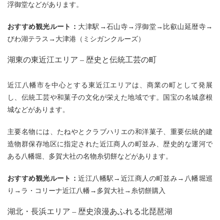
浮御堂などがあります。
おすすめ観光ルート：
大津駅→石山寺→浮御堂→比叡山延暦寺→
びわ湖テラス→大津港（ミシガンクルーズ）
湖東の東近江エリア – 歴史と伝統工芸の町
近江八幡市を中心とする東近江エリアは、商業の町として発展
し、伝統工芸や和菓子の文化が栄えた地域です。国宝の名城彦根
城などがあります。
主要名物には、たねやとクラブハリエの和洋菓子、重要伝統的建
造物群保存地区に指定された近江商人の町並み、歴史的な運河で
ある八幡堀、多賀大社の名物糸切餅などがあります。
おすすめ観光ルート：
近江八幡駅→近江商人の町並み→八幡堀巡
り→ラ・コリーナ近江八幡→多賀大社→糸切餅購入
湖北・長浜エリア – 歴史浪漫あふれる北琵琶湖