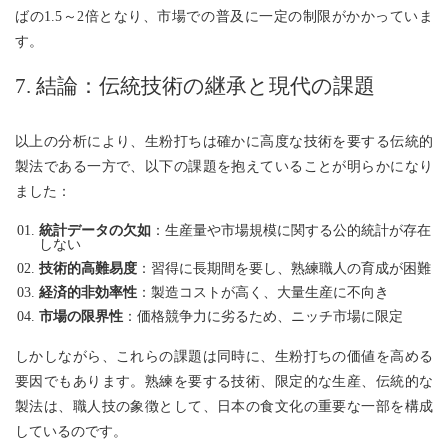
ばの1.5～2倍となり、市場での普及に一定の制限がかかっていま
す。
7. 結論：伝統技術の継承と現代の課題
以上の分析により、生粉打ちは確かに高度な技術を要する伝統的
製法である一方で、以下の課題を抱えていることが明らかになり
ました：
統計データの欠如
：生産量や市場規模に関する公的統計が存在
しない
技術的高難易度
：習得に長期間を要し、熟練職人の育成が困難
経済的非効率性
：製造コストが高く、大量生産に不向き
市場の限界性
：価格競争力に劣るため、ニッチ市場に限定
しかしながら、これらの課題は同時に、生粉打ちの価値を高める
要因でもあります。熟練を要する技術、限定的な生産、伝統的な
製法は、職人技の象徴として、日本の食文化の重要な一部を構成
しているのです。