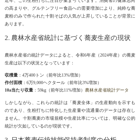
近年、この生粉打ちに注目が集まっています。消費者の健康志向
の高まりや、グルテンフリー食品への需要増加により、純粋な蕎
麦粉のみで作られた十割そばの人気が上昇していることが背景に
あります。
2. 農林水産省統計に基づく蕎麦生産の現状
農林水産省の統計データによると、令和6年産（2024年産）の蕎麦
生産は以下の状況となっています：
収穫量
：4万400トン（前年比13%増加）
作付面積
：6万9,000ヘクタール（前年比3%増加）
10a当たり収量
：59kg（前年比11%増加）
農林水産省統計データ
しかしながら、これらの統計は「蕎麦全体」の生産動向を示すも
のであり、生粉打ちに特化した生産量や流通量のデータは存在し
ません。十割蕎麦の市場規模や生産比率については、明確な公的
統計が欠如しているのが現状です。