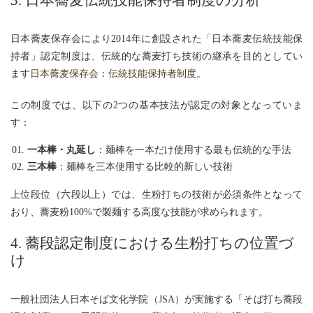
3. 日本蕎麦伝統技能保持者制度の分析
日本蕎麦保存会により2014年に創設された「日本蕎麦伝統技能保
持者」認定制度は、伝統的な蕎麦打ち技術の継承を目的としてい
ます
日本蕎麦保存会：伝統技能保持者制度
。
この制度では、以下の2つの基本技法が認定の対象となっていま
す：
一本棒・丸延し
：麺棒を一本だけ使用する最も伝統的な手法
三本棒
：麺棒を三本使用する比較的新しい技術
上位段位（六段以上）では、生粉打ちの技術が必須条件となって
おり、蕎麦粉100%で製麺する高度な技能が求められます。
4. 蕎段認定制度における生粉打ちの位置づ
け
一般社団法人日本そば文化学院（JSA）が実施する「そば打ち蕎段