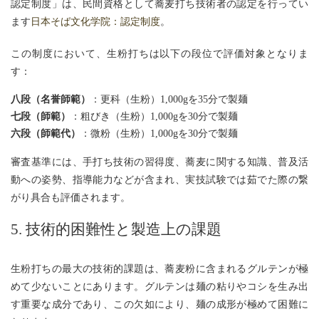
認定制度」は、民間資格として蕎麦打ち技術者の認定を行ってい
ます
日本そば文化学院：認定制度
。
この制度において、生粉打ちは以下の段位で評価対象となりま
す：
八段（名誉師範）
：更科（生粉）1,000gを35分で製麺
七段（師範）
：粗びき（生粉）1,000gを30分で製麺
六段（師範代）
：微粉（生粉）1,000gを30分で製麺
審査基準には、手打ち技術の習得度、蕎麦に関する知識、普及活
動への姿勢、指導能力などが含まれ、実技試験では茹でた際の繋
がり具合も評価されます。
5. 技術的困難性と製造上の課題
生粉打ちの最大の技術的課題は、蕎麦粉に含まれるグルテンが極
めて少ないことにあります。グルテンは麺の粘りやコシを生み出
す重要な成分であり、この欠如により、麺の成形が極めて困難に