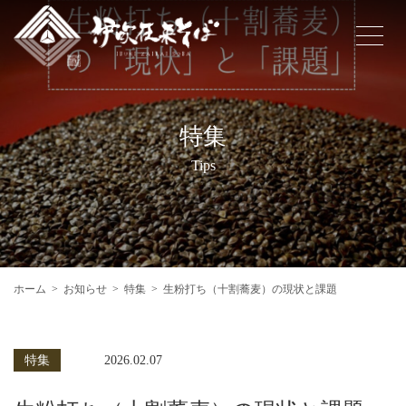
特集
Tips
ホーム
お知らせ
特集
生粉打ち（十割蕎麦）の現状と課題
特集
2026.02.07