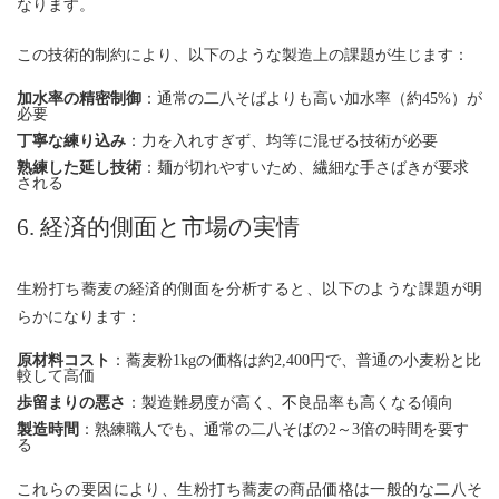
なります。
この技術的制約により、以下のような製造上の課題が生じます：
加水率の精密制御
：通常の二八そばよりも高い加水率（約45%）が
必要
丁寧な練り込み
：力を入れすぎず、均等に混ぜる技術が必要
熟練した延し技術
：麺が切れやすいため、繊細な手さばきが要求
される
6. 経済的側面と市場の実情
生粉打ち蕎麦の経済的側面を分析すると、以下のような課題が明
らかになります：
原材料コスト
：蕎麦粉1kgの価格は約2,400円で、普通の小麦粉と比
較して高価
歩留まりの悪さ
：製造難易度が高く、不良品率も高くなる傾向
製造時間
：熟練職人でも、通常の二八そばの2～3倍の時間を要す
る
これらの要因により、生粉打ち蕎麦の商品価格は一般的な二八そ